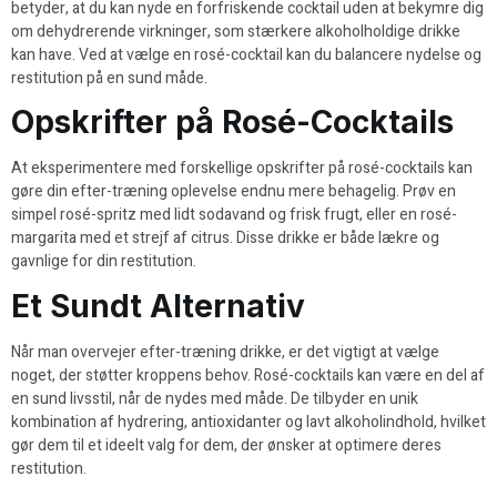
betyder, at du kan nyde en forfriskende cocktail uden at bekymre dig
om dehydrerende virkninger, som stærkere alkoholholdige drikke
kan have. Ved at vælge en rosé-cocktail kan du balancere nydelse og
restitution på en sund måde.
Opskrifter på Rosé-Cocktails
At eksperimentere med forskellige opskrifter på rosé-cocktails kan
gøre din efter-træning oplevelse endnu mere behagelig. Prøv en
simpel rosé-spritz med lidt sodavand og frisk frugt, eller en rosé-
margarita med et strejf af citrus. Disse drikke er både lækre og
gavnlige for din restitution.
Et Sundt Alternativ
Når man overvejer efter-træning drikke, er det vigtigt at vælge
noget, der støtter kroppens behov. Rosé-cocktails kan være en del af
en sund livsstil, når de nydes med måde. De tilbyder en unik
kombination af hydrering, antioxidanter og lavt alkoholindhold, hvilket
gør dem til et ideelt valg for dem, der ønsker at optimere deres
restitution.