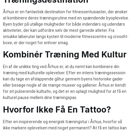
Århus er en fantastisk destination for fitnessentusiaster, der ønsker
at kombinere deres træningsrutine med en spændende byoplevelse.
Byen byder på utallige muligheder for både indendørs og udendørs
aktiviteter, der kan udfordre selv de mest garvede atleter. Fra
smukke løberuter langs kysten til moderne fitnesscentre og crossfit-
boxe, er der noget for enhver smag.
Kombinér Træning Med Kultur
En af de unikke ting ved Århus er, at du nemt kan kombinere din
træning med kulturelle oplevelser. Efter en intens træningssession
kan du tage en afslappende gåtur gennem byens historiske gader
eller besøge nogle af de mange museer og gallerier. Århus er kendt
for sit pulserende kulturliv, og det er en oplagt mulighed for at få en
kulturel pause mellem dine træningspas.
Hvorfor Ikke Få En Tattoo?
Efter en inspirerende og energisk træningstur i Århus, hvorfor så
ikke markere oplevelsen med noget permanent? At få en tattoo kan