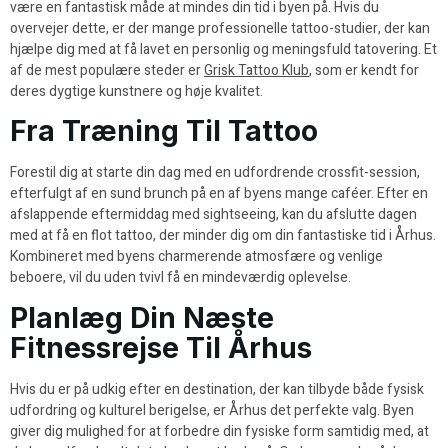
være en fantastisk måde at mindes din tid i byen på. Hvis du
overvejer dette, er der mange professionelle tattoo-studier, der kan
hjælpe dig med at få lavet en personlig og meningsfuld tatovering. Et
af de mest populære steder er
Grisk Tattoo Klub
, som er kendt for
deres dygtige kunstnere og høje kvalitet.
Fra Træning Til Tattoo
Forestil dig at starte din dag med en udfordrende crossfit-session,
efterfulgt af en sund brunch på en af byens mange caféer. Efter en
afslappende eftermiddag med sightseeing, kan du afslutte dagen
med at få en flot tattoo, der minder dig om din fantastiske tid i Århus.
Kombineret med byens charmerende atmosfære og venlige
beboere, vil du uden tvivl få en mindeværdig oplevelse.
Planlæg Din Næste
Fitnessrejse Til Århus
Hvis du er på udkig efter en destination, der kan tilbyde både fysisk
udfordring og kulturel berigelse, er Århus det perfekte valg. Byen
giver dig mulighed for at forbedre din fysiske form samtidig med, at