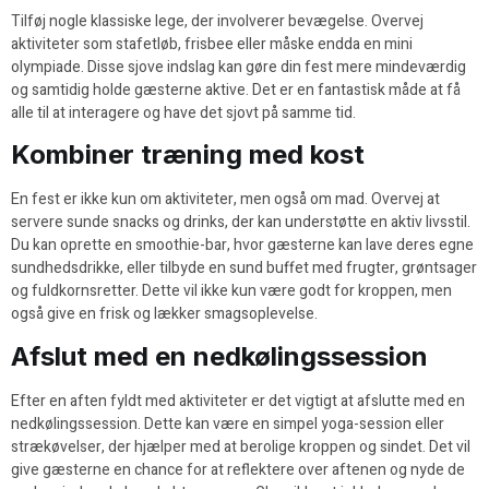
Tilføj nogle klassiske lege, der involverer bevægelse. Overvej
aktiviteter som stafetløb, frisbee eller måske endda en mini
olympiade. Disse sjove indslag kan gøre din fest mere mindeværdig
og samtidig holde gæsterne aktive. Det er en fantastisk måde at få
alle til at interagere og have det sjovt på samme tid.
Kombiner træning med kost
En fest er ikke kun om aktiviteter, men også om mad. Overvej at
servere sunde snacks og drinks, der kan understøtte en aktiv livsstil.
Du kan oprette en smoothie-bar, hvor gæsterne kan lave deres egne
sundhedsdrikke, eller tilbyde en sund buffet med frugter, grøntsager
og fuldkornsretter. Dette vil ikke kun være godt for kroppen, men
også give en frisk og lækker smagsoplevelse.
Afslut med en nedkølingssession
Efter en aften fyldt med aktiviteter er det vigtigt at afslutte med en
nedkølingssession. Dette kan være en simpel yoga-session eller
strækøvelser, der hjælper med at berolige kroppen og sindet. Det vil
give gæsterne en chance for at reflektere over aftenen og nyde de